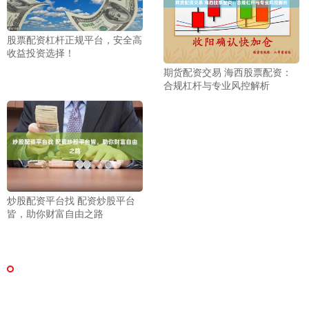
股票配资杠杆正规平台，安全高
收益投资选择！
期货配资交易 海西股票配资：
合规杠杆与专业风控解析
炒股配资平台找 配资炒股平台
皆，助你财富自由之路