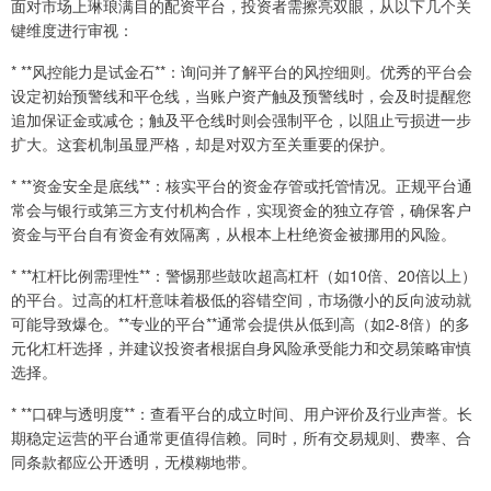
面对市场上琳琅满目的配资平台，投资者需擦亮双眼，从以下几个关
键维度进行审视：
* **风控能力是试金石**：询问并了解平台的风控细则。优秀的平台会
设定初始预警线和平仓线，当账户资产触及预警线时，会及时提醒您
追加保证金或减仓；触及平仓线时则会强制平仓，以阻止亏损进一步
扩大。这套机制虽显严格，却是对双方至关重要的保护。
* **资金安全是底线**：核实平台的资金存管或托管情况。正规平台通
常会与银行或第三方支付机构合作，实现资金的独立存管，确保客户
资金与平台自有资金有效隔离，从根本上杜绝资金被挪用的风险。
* **杠杆比例需理性**：警惕那些鼓吹超高杠杆（如10倍、20倍以上）
的平台。过高的杠杆意味着极低的容错空间，市场微小的反向波动就
可能导致爆仓。**专业的平台**通常会提供从低到高（如2-8倍）的多
元化杠杆选择，并建议投资者根据自身风险承受能力和交易策略审慎
选择。
* **口碑与透明度**：查看平台的成立时间、用户评价及行业声誉。长
期稳定运营的平台通常更值得信赖。同时，所有交易规则、费率、合
同条款都应公开透明，无模糊地带。