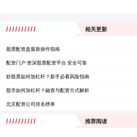
相关更新
股票配资盘最新操作指南
配资门户 资深股票配资平台 安全可靠
炒股票如何加杠杆？新手必看风险指南
股市如何加杠杆？融资与配资方式解析
北京配资公司排名榜单
推荐阅读