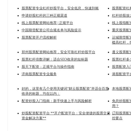
股票配资专业杠杆炒股平台，安全低息，快速到账
股票配资杠
申请炒股杠杆的三种正规渠道
杠杆炒股放
线上股票配资网站推荐 | 正规平台
线上股指配
中国期货配资公司合规名单与风险提示
重庆股票配
股票配资开户流程解析
运城期货配
槛高杠杆，
郑州股票配资网站推荐，安全可靠杠杆炒股平台
遵义股票配
股票杠杆倍数详解：适合SEO收录的短标题
股票杠杆多
股天下配资：正规平台与操作指南
股票配资入
济南股票配资专业服务
港股配资平
好的，这里有几个使用关键词“财云股票配资”并适合百度
本地股票配
收录的标题，均在以内：
配资炒股入门指南：新手快速上手与风险解析
免息炒股配资
用？
炒股配资配资平台 **开户配资平台：安全便捷的股票交易
辽阳股票配
资金解决方案**
控要点