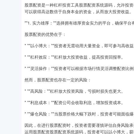
股票配资是一种杠杆投资工具股票配资系统源码，允许投资
可以获得高达数倍于自身本金的资金，从而放大投资收益。
**1. 实力雄厚：**选择拥有雄厚资金实力的平台，确保平
股票配资的优势在于：
* **以小博大：**投资者无需动用大量资金，即可参与高收
* **杠杆效应：**杠杆放大投资收益，提高投资回报率。
* **灵活操作：**投资者可以根据市场行情灵活调整配资比
然而，股票配资也存在一定的风险：
* **高风险：**杠杆放大投资风险，亏损时损失也更大。
* **利息成本：**配资公司会收取利息，增加投资成本。
* **爆仓风险：**当股票价格大幅下跌时，投资者可能面
因此，在进行股票配资时，投资者需要谨慎评估自身风险承
运用股票配资股票配资系统源码，投资者可以以小博大，获