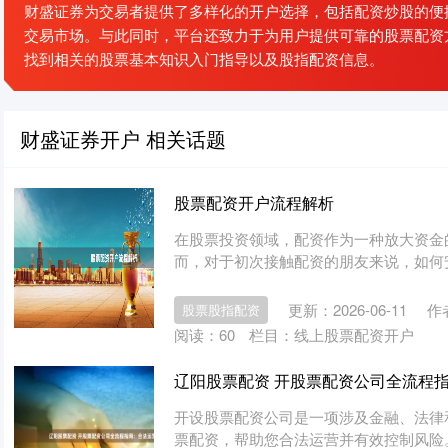
财盛证券为交易者提供了多样化的开户选择，包括配资炒股的便
交易市场。与此同时，平台还致力于为用户提供可靠的股票配资
找到相关的股票基本知识入门指导以及股指配资信息。
财盛证券开户 相关话题
股票配资开户流程解析
在股票投资领域，配资作为一种放大资金
而，对于初次接触配资的朋友来说，如何安
更新：2026-06-11
作
股票股指配资
阅读：
60
栏目：
线上股票配资开户
辽阳股票配资 开股票配资公司全流程
开设股票配资公司是一项涉及金融、法律
票配资，帮助您合法运营并有效控制风险。 