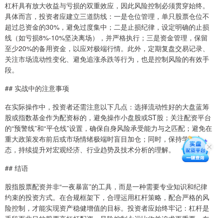
杠杆具有放大收益与亏损的双重效应，因此风险控制必须贯穿始终。
具体而言，投资者应建立三道防线：一是仓位管理，单只股票仓位不
超过总资金的30%，避免过度集中；二是止损纪律，设定明确的止损
线（如亏损8%-10%坚决离场），并严格执行；三是资金管理，保留
至少20%的备用资金，以应对极端行情。此外，定期复盘交易记录、
关注市场流动性变化、避免追涨杀跌等行为，也是控制风险的有效手
段。
## 实战中的注意事项
在实际操作中，投资者还需注意以下几点：选择流动性好的大盘蓝筹
股或指数基金作为配资标的，避免操作小盘股或ST股；关注配资平台
的“预警线”和“平仓线”设置，确保自身风险承受能力与之匹配；避免在
重大政策发布前后或市场情绪极端时盲目加仓；同时，保持学习心
态，持续提升对宏观经济、行业趋势及技术分析的理解。
## 结语
股指股票配资并非“一夜暴富”的工具，而是一种需要专业知识和纪律
约束的投资方式。在合规框架下，合理运用杠杆策略，配合严格的风
险控制，才能实现资产稳健增值的目标。投资者应始终牢记：杠杆是