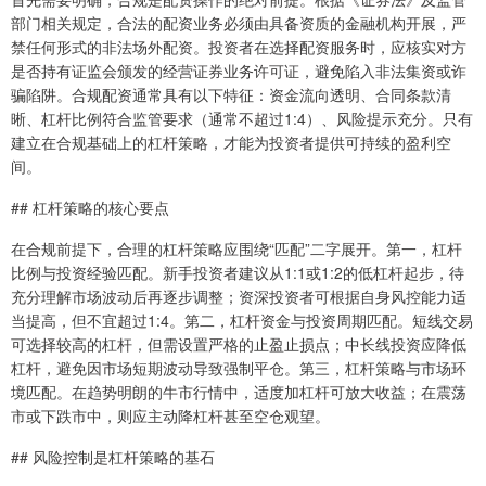
部门相关规定，合法的配资业务必须由具备资质的金融机构开展，严
禁任何形式的非法场外配资。投资者在选择配资服务时，应核实对方
是否持有证监会颁发的经营证券业务许可证，避免陷入非法集资或诈
骗陷阱。合规配资通常具有以下特征：资金流向透明、合同条款清
晰、杠杆比例符合监管要求（通常不超过1:4）、风险提示充分。只有
建立在合规基础上的杠杆策略，才能为投资者提供可持续的盈利空
间。
## 杠杆策略的核心要点
在合规前提下，合理的杠杆策略应围绕“匹配”二字展开。第一，杠杆
比例与投资经验匹配。新手投资者建议从1:1或1:2的低杠杆起步，待
充分理解市场波动后再逐步调整；资深投资者可根据自身风控能力适
当提高，但不宜超过1:4。第二，杠杆资金与投资周期匹配。短线交易
可选择较高的杠杆，但需设置严格的止盈止损点；中长线投资应降低
杠杆，避免因市场短期波动导致强制平仓。第三，杠杆策略与市场环
境匹配。在趋势明朗的牛市行情中，适度加杠杆可放大收益；在震荡
市或下跌市中，则应主动降杠杆甚至空仓观望。
## 风险控制是杠杆策略的基石