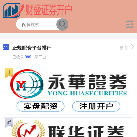
正规配资平台排行
更多
已收录
999
+家平台