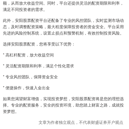
额，从而放大收益空间。同时，平台还提供灵活的配资期限和利率，
满足不同投资者的需求。
此外，安阳股票配资平台还配备了专业的风控团队，实时监测市场动
态，及时调整配资策略，最大程度保障投资者的资金安全。平台采用
先进的风险控制系统，设置止损点和预警机制，有效控制投资风险。
选择安阳股票配资，您将享受以下优势：
* 高杠杆配资，放大收益空间
* 灵活配资期限和利率，满足个性化需求
* 专业风控团队，保障资金安全
* 便捷操作，快速入金出金
如果您渴望财富增值，实现投资梦想，安阳股票配资将是您的理想选
择。专业的配资服务，安全的投资环境，助您踏上财富之路，成就投
资梦想。
文章为作者独立观点，不代表财盛证券开户观点