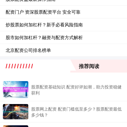
配资门户 资深股票配资平台 安全可靠
炒股票如何加杠杆？新手必看风险指南
股市如何加杠杆？融资与配资方式解析
北京配资公司排名榜单
推荐阅读
股票配资基础知识 配资好评如潮，助力投资稳健
获利
股票网上配资 配资门槛低至多少？股票配资最低
多少钱？