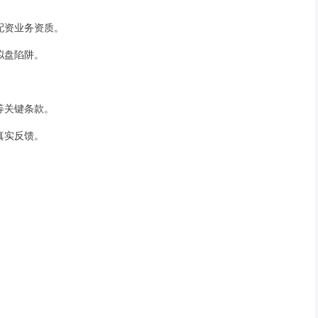
备配资业务资质。
虚拟盘陷阱。
线等关键条款。
的真实反馈。